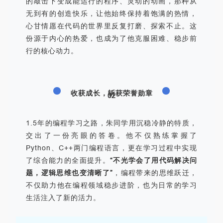
的敲击下变成能运行的程序、灵动的动画，那种从
无到有的创造快乐，让他始终保持着饱满的热情，
心甘情愿在代码的世界里反复打磨、探索不止。这
份源于内心的热爱，也成为了他克服困难、稳步前
行的核心动力。
收获成长，斩获荣誉勋章
02
1.5年的编程学习之路，朱同学用沉稳冷静的特质，
交出了一份亮眼的答卷。他不仅熟练掌握了
Python、C++两门编程语言，更在学习过程中实现
了综合能力的全面提升。
“不光学会了用代码解决问
题，逻辑思维也变清晰了”
，编程带来的思维跃迁，
不仅助力他在编程领域稳步进阶，也为日常的学习
生活注入了新的活力。