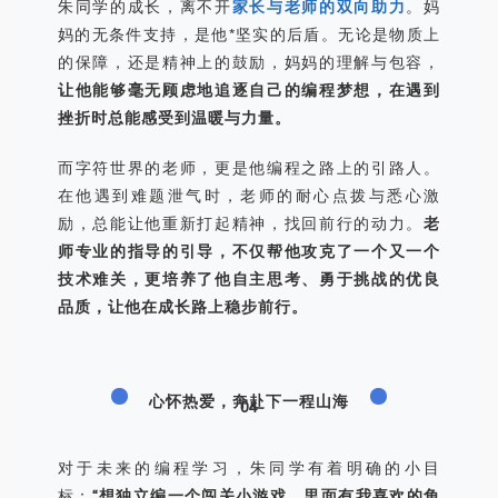
朱同学的成长，离不开
家长与老师的双向助力
。妈
妈的无条件支持，是他*坚实的后盾。无论是物质上
的保障，还是精神上的鼓励，妈妈的理解与包容，
让他能够毫无顾虑地追逐自己的编程梦想，在遇到
挫折时总能感受到温暖与力量。
而字符世界的老师，更是他编程之路上的引路人。
在他遇到难题泄气时，老师的耐心点拨与悉心激
励，总能让他重新打起精神，找回前行的动力。
老
师专业的指导的引导，不仅帮他攻克了一个又一个
技术难关，更培养了他自主思考、勇于挑战的优良
品质，让他在成长路上稳步前行。
心怀热爱，奔赴下一程山海
04
对于未来的编程学习，朱同学有着明确的小目
标：
“想独立编一个闯关小游戏，里面有我喜欢的角