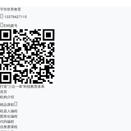
字符世界教育

13378427115

扫码拨号
打造“三位一体”科技教育体系
首页
机构介绍

精品课程
机器人编程
图形化编程
代码编程
信奥赛课程